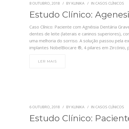
8 OUTUBRO, 2018
BY
KLINIKA
IN
CASOS CLÍNICOS
Estudo Clínico: Agenes
Caso Clínico: Paciente com Agnéisia Dentária Gra
dentes de leite (laterais e caninos superiores), 
uma melhoria do sorriso. A solução passou pela e
implantes NobelBiocare ®, 4 pilares em Zircónio,
LER MAIS
6 OUTUBRO, 2018
BY
KLINIKA
IN
CASOS CLÍNICOS
Estudo Clínico: Pacie