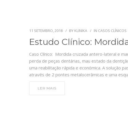
11 SETEMBRO, 2018
BY
KLINIKA
IN
CASOS CLÍNICOS
Estudo Clínico: Mordid
Caso Clínico: Mordida cruzada antero-lateral e m
perda de peças dentárias, mau estado da dentiçã
uma reabilitação rápida e económica. A solução pas
através de 2 pontes metalocerâmicas e uma esque
LER MAIS