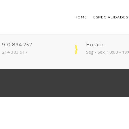
HOME
ESPECIALIDADES
910 894 257
Horário
214 303 917
Seg - Sex. 10:00 - 19